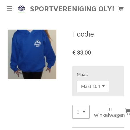
Ga
SPORTVERENIGING OLYMPIA
direct
naar
de
Hoodie
hoofdinhoud
€ 33,00
Maat:
In
winkelwagen