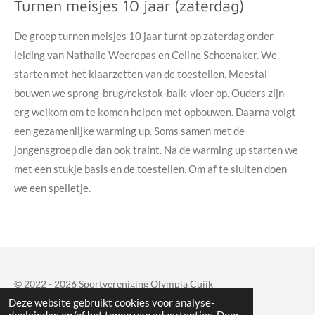
Turnen meisjes 10 jaar (zaterdag)
De groep turnen meisjes 10 jaar turnt op zaterdag onder
leiding van Nathalie Weerepas en Celine Schoenaker. We
starten met het klaarzetten van de toestellen. Meestal
bouwen we sprong-brug/rekstok-balk-vloer op. Ouders zijn
erg welkom om te komen helpen met opbouwen. Daarna volgt
een gezamenlijke warming up. Soms samen met de
jongensgroep die dan ook traint. Na de warming up starten we
met een stukje basis en de toestellen. Om af te sluiten doen
we een spelletje.
© 2022 - 2026 Sportvereniging Olympia Cuijk
Deze website gebruikt cookies voor analyse-
Powered by
JouwWeb