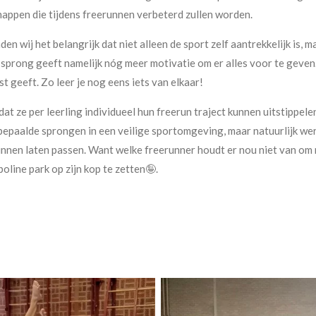
appen die tijdens freerunnen verbeterd zullen worden.
en wij het belangrijk dat niet alleen de sport zelf aantrekkelijk is,
sprong geeft namelijk nóg meer motivatie om er alles voor te geven. 
t geeft. Zo leer je nog eens iets van elkaar!
at ze per leerling individueel hun freerun traject kunnen uitstippelen
t bepaalde sprongen in een veilige sportomgeving, maar natuurlijk we
 kunnen laten passen. Want welke freerunner houdt er nou niet van om
poline park op zijn kop te zetten🤪.