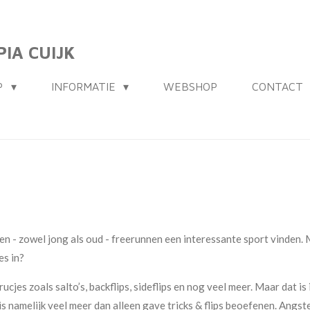
IA CUIJK
P
INFORMATIE
WEBSHOP
CONTACT
sen - zowel jong als oud - freerunnen een interessante sport vinden
es in?
jes zoals salto’s, backflips, sideflips en nog veel meer. Maar dat is i
s namelijk veel meer dan alleen gave tricks & flips beoefenen. Angs