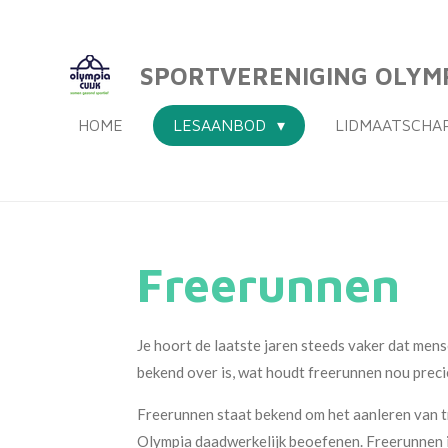
Ga
direct
SPORTVERENIGING OLYMP
naar
de
HOME
LESAANBOD
LIDMAATSCHA
hoofdinhoud
Freerunnen
Je hoort de laatste jaren steeds vaker dat men
bekend over is, wat houdt freerunnen nou preci
Freerunnen staat bekend om het aanleren van truc
Olympia daadwerkelijk beoefenen. Freerunnen i