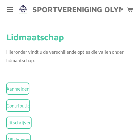
Ga
SPORTVERENIGING OLYMPIA 
direct
naar
de
Lidmaatschap
hoofdinhoud
Hieronder vindt u de verschillende opties die vallen onder
lidmaatschap.
Aanmelden
Contributie
Uitschrijven
Wijzigingen