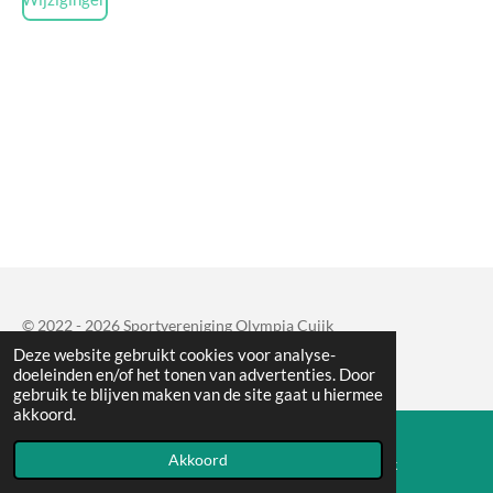
© 2022 - 2026 Sportvereniging Olympia Cuijk
Deze website gebruikt cookies voor analyse-
Powered by
JouwWeb
doeleinden en/of het tonen van advertenties. Door
gebruik te blijven maken van de site gaat u hiermee
akkoord.
Akkoord
E-mailadres
Facebook