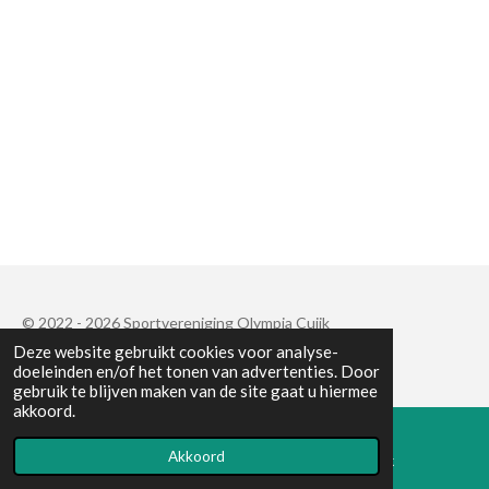
© 2022 - 2026 Sportvereniging Olympia Cuijk
Deze website gebruikt cookies voor analyse-
Powered by
JouwWeb
doeleinden en/of het tonen van advertenties. Door
gebruik te blijven maken van de site gaat u hiermee
akkoord.
Akkoord
E-mailadres
Facebook