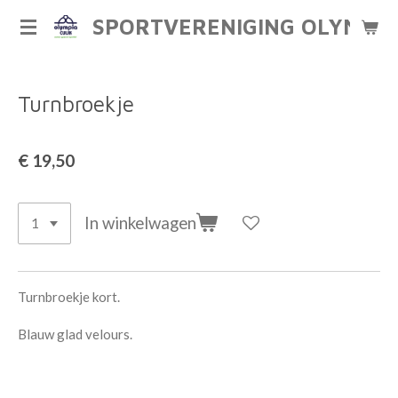
Ga
SPORTVERENIGING OLYMPIA
direct
naar
de
Turnbroekje
hoofdinhoud
€ 19,50
In winkelwagen
Turnbroekje kort.
Blauw glad velours.